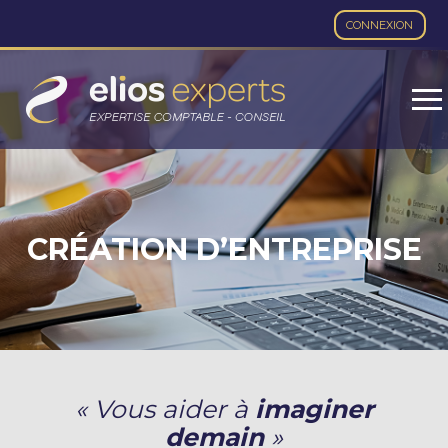
CONNEXION
Aller
au
contenu
CRÉATION D’ENTREPRISE
« Vous aider à
imaginer
demain
»