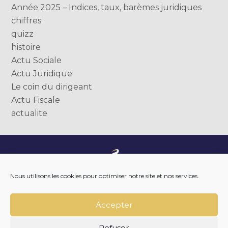
Année 2025 – Indices, taux, barèmes juridiques
chiffres
quizz
histoire
Actu Sociale
Actu Juridique
Le coin du dirigeant
Actu Fiscale
actualite
Footer
NOTRE ENTREPRISE
Nous utilisons les cookies pour optimiser notre site et nos services.
Principale
NOTRE ACCOMPAGNEMENT
NOS OUTILS DIGITAUX
NOTRE ACTUALITÉ
Accepter
NOUS REJOINDRE
NOUS CONTACTER
Refuser