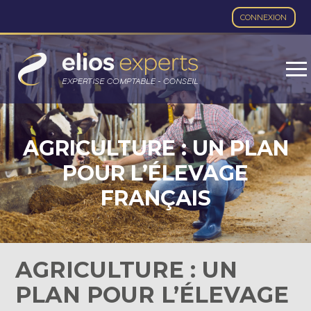
CONNEXION
Aller
au
contenu
AGRICULTURE : UN PLAN
POUR L’ÉLEVAGE
FRANÇAIS
AGRICULTURE : UN
PLAN POUR L’ÉLEVAGE