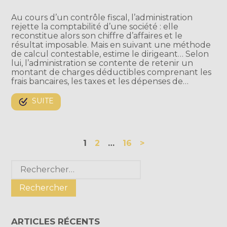
Au cours d’un contrôle fiscal, l’administration
rejette la comptabilité d’une société : elle
reconstitue alors son chiffre d’affaires et le
résultat imposable. Mais en suivant une méthode
de calcul contestable, estime le dirigeant… Selon
lui, l’administration se contente de retenir un
montant de charges déductibles comprenant les
frais bancaires, les taxes et les dépenses de…
SUITE
Navigation
1
2
…
16
>
actualités
Blog
Rechercher :
sidebar
ARTICLES RÉCENTS