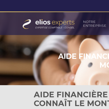
Principal
NOTRE
ENTREPRISE
Aller
au
contenu
AIDE FINANC
MO
AIDE FINANCIÈRE
CONNAÎT LE MO