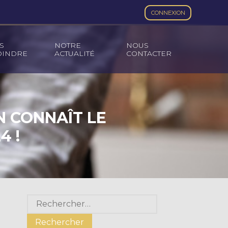
CONNEXION
S
NOTRE
NOUS
OINDRE
ACTUALITÉ
CONTACTER
N CONNAÎT LE
4 !
Blog
Rechercher :
sidebar