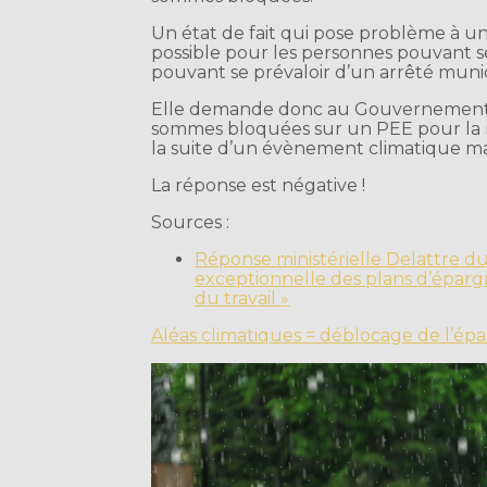
Un état de fait qui pose problème à u
possible pour les personnes pouvant se 
pouvant se prévaloir d’un arrêté munic
Elle demande donc au Gouvernement d
sommes bloquées sur un PEE pour la r
la suite d’un évènement climatique ma
La réponse est négative !
Sources :
Réponse ministérielle Delattre du
exceptionnelle des plans d’épargn
du travail »
Aléas climatiques = déblocage de l’épa