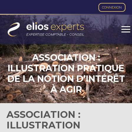
CONNEXION
Aller
au
contenu
ASSOCIATION :
ILLUSTRATION PRATIQUE
DE LA NOTION D’INTÉRÊT
À AGIR
ASSOCIATION :
ILLUSTRATION