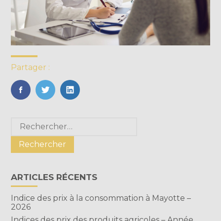
Partager :
FaceBook
Twitter
LinkedIn
Blog
Rechercher :
sidebar
ARTICLES RÉCENTS
Indice des prix à la consommation à Mayotte –
2026
Indices des prix des produits agricoles – Année