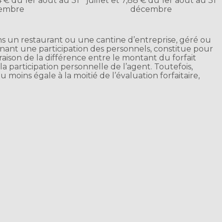
94 € du 1er août au 31
juillet et 7,88 € du 1er août au 31
embre
décembre
s un restaurant ou une cantine d’entreprise, géré ou
ant une participation des personnels, constitue pour
raison de la différence entre le montant du forfait
a participation personnelle de l’agent. Toutefois,
u moins égale à la moitié de l’évaluation forfaitaire,