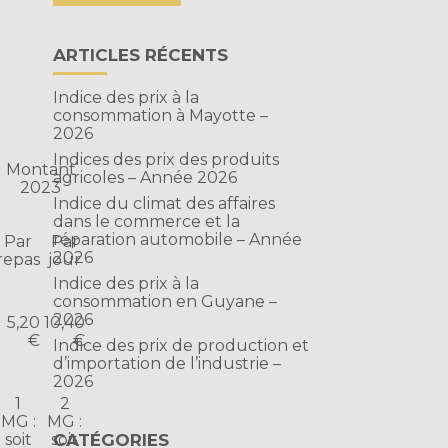
ARTICLES RÉCENTS
Indice des prix à la
consommation à Mayotte –
2026
Indices des prix des produits
Montant
agricoles – Année 2026
2023
Indice du climat des affaires
dans le commerce et la
réparation automobile – Année
Par
Par
2026
repas
jour
Indice des prix à la
consommation en Guyane –
2026
5,20
10,40
€
€
Indice des prix de production et
d’importation de l’industrie –
2026
1
2
MG :
MG :
CATÉGORIES
soit
soit