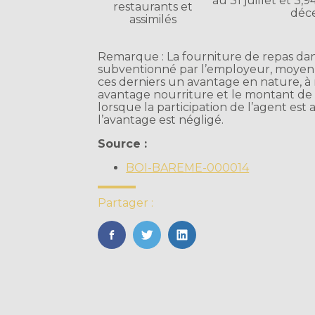
au 31 juillet et 3,
restaurants et
déc
assimilés
Remarque : La fourniture de repas dan
subventionné par l’employeur, moyenn
ces derniers un avantage en nature, à 
avantage nourriture et le montant de l
lorsque la participation de l’agent est a
l’avantage est négligé.
Source :
BOI-BAREME-000014
Partager :
FaceBook
Twitter
LinkedIn