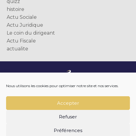
quizz
histoire
Actu Sociale
Actu Juridique
Le coin du dirigeant
Actu Fiscale
actualite
Footer
NOTRE ENTREPRISE
Nous utilisons les cookies pour optimiser notre site et nos services.
Principale
NOTRE ACCOMPAGNEMENT
NOS OUTILS DIGITAUX
NOTRE ACTUALITÉ
Accepter
NOUS REJOINDRE
NOUS CONTACTER
Refuser
Footer
PLAN DU SITE
MENTIONS LÉGALES
Préférences