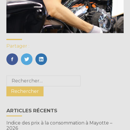
Partager :
FaceBook
Twitter
LinkedIn
Blog
Rechercher :
sidebar
ARTICLES RÉCENTS
Indice des prix à la consommation à Mayotte –
2026