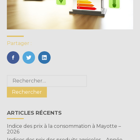
Partager :
FaceBook
Twitter
LinkedIn
Blog
Rechercher :
sidebar
ARTICLES RÉCENTS
Indice des prix à la consommation à Mayotte –
2026
Indices des prix des produits agricoles – Année