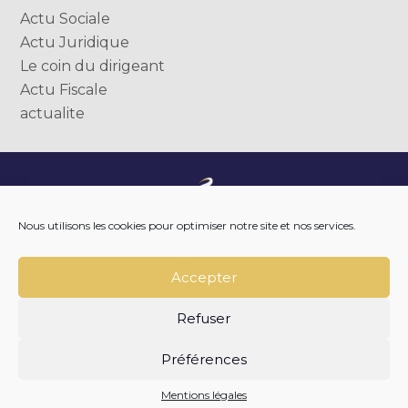
Actu Sociale
Actu Juridique
Le coin du dirigeant
Actu Fiscale
actualite
Footer
NOTRE ENTREPRISE
Nous utilisons les cookies pour optimiser notre site et nos services.
Principale
NOTRE ACCOMPAGNEMENT
NOS OUTILS DIGITAUX
NOTRE ACTUALITÉ
Accepter
NOUS REJOINDRE
NOUS CONTACTER
Refuser
Footer
PLAN DU SITE
MENTIONS LÉGALES
Préférences
CONCEPTION ET RÉALISATION
CLASSE 7
Mentions légales