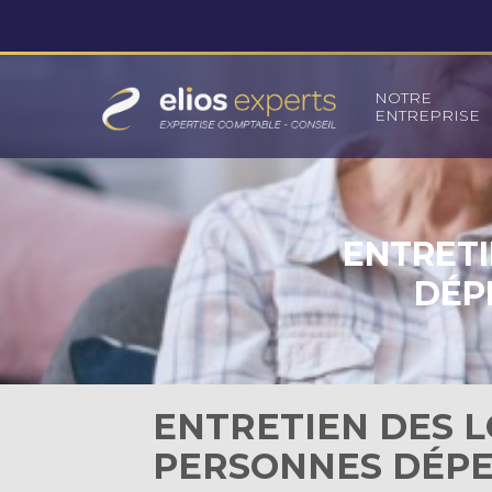
Principal
NOTRE
ENTREPRISE
Aller
au
contenu
ENTRETI
DÉP
ENTRETIEN DES 
PERSONNES DÉPE