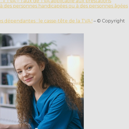
 : « TVA – Taux de TVA applicable aux prestations
 à des personnes handicapées ou à des personnes âgées
 dépendantes : le casse-tête de la TVA !
– © Copyright