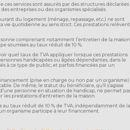
 ces services sont assurés par des structures déclarées
, des entreprises ou des organismes spécialisés.
courant du logement (ménage, repassage, etc.) ne sont
a vie quotidienne au sens strict. Ces prestations relèven
a personne comprenant notamment l’entretien de la maiso
ipe soumises au taux réduit de 10 %.
avoir quel taux de TVA appliquer lorsque ces prestations
e personnes handicapées ou âgées dépendantes, dans le
s à ce type de public, et parfois financées par un
e financement (prise en charge ou non par un organisme)
able. De même, le statut du bénéficiaire, qu’il s’agisse
’une personne en situation de handicap, ne permet pa
r les prestations d’entretien de la maison.
is au taux réduit de 10 % de TVA, indépendamment de l
u’un organisme participe à leur financement.