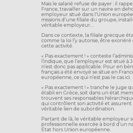
Mais le salarié refuse de payer : il rap
France, travailler sur un navire en d
employeur situé dans l’Union européen
missions d’une filiale du groupe, instal
véritable employeur…
Dans ce contexte, la filiale grecque ét
comme la loi l’y autorise, être exonéré
cette activité.
« Pas exactement ! » conteste l’adminis
l’indique, que l’employeur est situé à 
n’est donc pas applicable. Pour en béné
français a été envoyé se situe en Fra
européenne, ce qui n’est pas le cas ici.
« Pas exactement ! » tranche le juge q
établi en Grèce, soit dans un état mem
trouvent ses responsables hiérarchique
qui contrôlent son activité et assurent
véritable lien de subordination.
Partant de là, le véritable employeur s
professionnelle exercée à bord d’un n
Etat hors Union européenne.