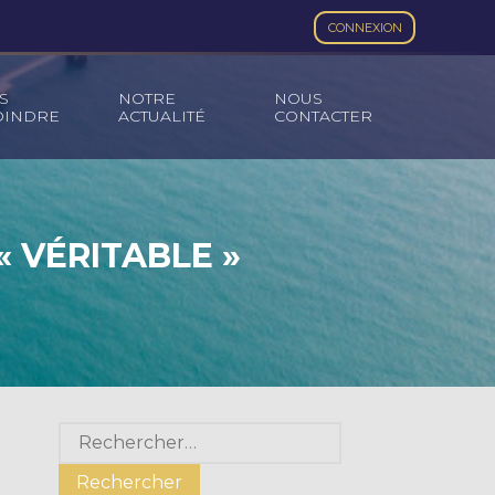
CONNEXION
S
NOTRE
NOUS
OINDRE
ACTUALITÉ
CONTACTER
« VÉRITABLE »
Blog
Rechercher :
sidebar