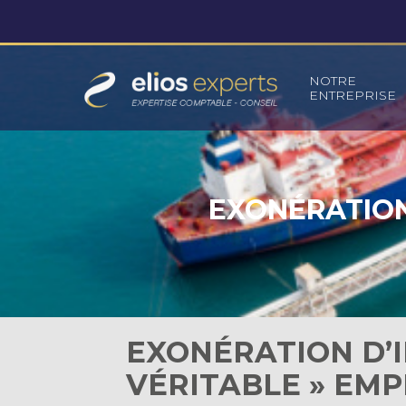
Principal
NOTRE
ENTREPRISE
Aller
au
contenu
EXONÉRATION 
EXONÉRATION D’IM
VÉRITABLE » EMP