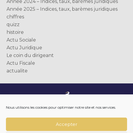
Année 2024 – Indices, taux, barèmes juridiques
Année 2025 – Indices, taux, barèmes juridiques
chiffres
quizz
histoire
Actu Sociale
Actu Juridique
Le coin du dirigeant
Actu Fiscale
actualite
Footer
NOTRE ENTREPRISE
Nous utilisons les cookies pour optimiser notre site et nos services.
Principale
NOTRE ACCOMPAGNEMENT
NOS OUTILS DIGITAUX
NOTRE ACTUALITÉ
Accepter
NOUS REJOINDRE
NOUS CONTACTER