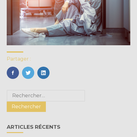
Partager :
FaceBook
Twitter
LinkedIn
Blog
Rechercher :
sidebar
ARTICLES RÉCENTS