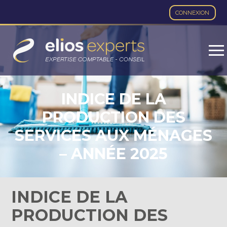
CONNEXION
Aller
au
contenu
INDICE DE LA
PRODUCTION DES
SERVICES AUX MÉNAGES
– ANNÉE 2025
INDICE DE LA
PRODUCTION DES