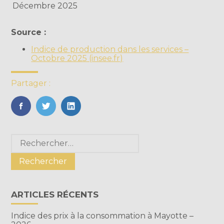
Décembre 2025
Source :
Indice de production dans les services –
Octobre 2025 (insee.fr)
Partager :
FaceBook
Twitter
LinkedIn
Blog
Rechercher :
sidebar
ARTICLES RÉCENTS
Indice des prix à la consommation à Mayotte –