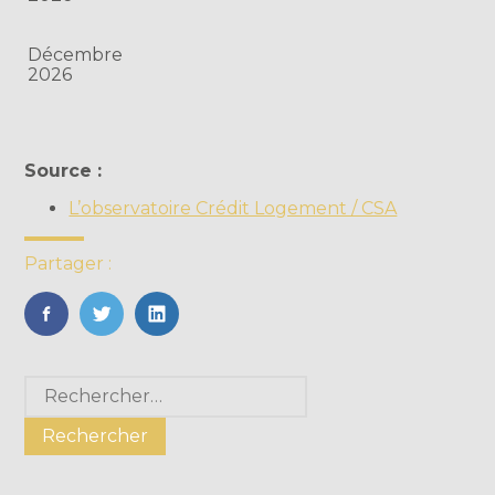
Décembre
2026
Source :
L’observatoire Crédit Logement / CSA
Partager :
FaceBook
Twitter
LinkedIn
Blog
Rechercher :
sidebar