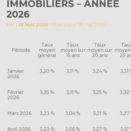
IMMOBILIERS – ANNÉE
2026
Par
|
18 MAI 2026
( Mise à jour 18 mai 2026)
Taux
Taux
Taux
Tau
Période
moyen
moyen sur
moyen sur
moyen
général
15 ans
20 ans
25 a
Janvier
3,20 %
3,11 %
3,24 %
3,31
2026
Février
3,25 %
3,11 %
3,25 %
3,32
2026
Mars 2026
3,23 %
3,04 %
3,21 %
3,27
Avril 2026
3,23 %
3,06 %
3,27 %
3,31