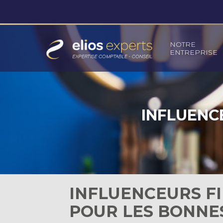
Principal
NOTRE
ENTREPRISE
Aller
au
contenu
INFLUENCE
INFLUENCEURS FI
POUR LES BONNE