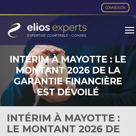
CONNEXION
Aller
au
contenu
INTÉRIM À MAYOTTE : LE
MONTANT 2026 DE LA
GARANTIE FINANCIÈRE
EST DÉVOILÉ
INTÉRIM À MAYOTTE :
LE MONTANT 2026 DE