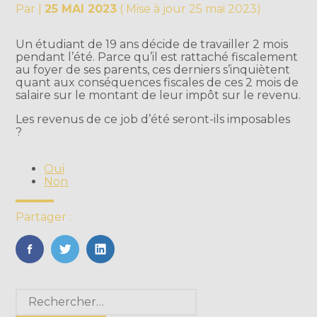
Par
|
25 MAI 2023
( Mise à jour 25 mai 2023)
Un étudiant de 19 ans décide de travailler 2 mois
pendant l’été. Parce qu’il est rattaché fiscalement
au foyer de ses parents, ces derniers s’inquiètent
quant aux conséquences fiscales de ces 2 mois de
salaire sur le montant de leur impôt sur le revenu.
Les revenus de ce job d’été seront-ils imposables
?
Oui
Non
Partager :
FaceBook
Twitter
LinkedIn
Blog
Rechercher :
sidebar