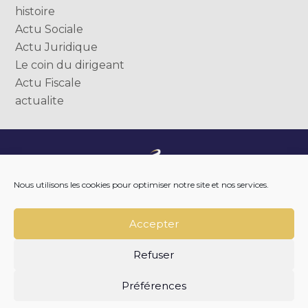
histoire
Actu Sociale
Actu Juridique
Le coin du dirigeant
Actu Fiscale
actualite
Footer
NOTRE ENTREPRISE
Nous utilisons les cookies pour optimiser notre site et nos services.
Principale
NOTRE ACCOMPAGNEMENT
NOS OUTILS DIGITAUX
NOTRE ACTUALITÉ
Accepter
NOUS REJOINDRE
NOUS CONTACTER
Refuser
Footer
PLAN DU SITE
MENTIONS LÉGALES
Préférences