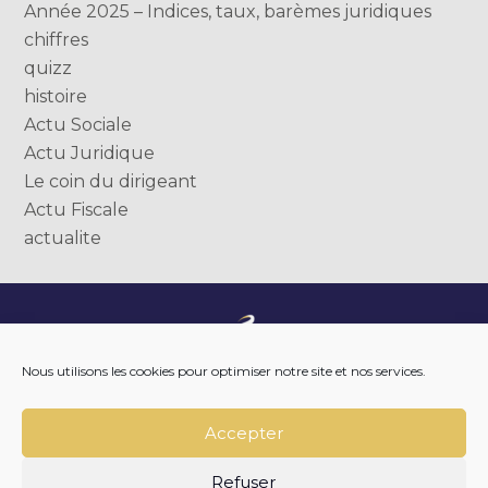
Année 2025 – Indices, taux, barèmes juridiques
chiffres
quizz
histoire
Actu Sociale
Actu Juridique
Le coin du dirigeant
Actu Fiscale
actualite
Footer
NOTRE ENTREPRISE
Nous utilisons les cookies pour optimiser notre site et nos services.
Principale
NOTRE ACCOMPAGNEMENT
NOS OUTILS DIGITAUX
NOTRE ACTUALITÉ
Accepter
NOUS REJOINDRE
NOUS CONTACTER
Refuser