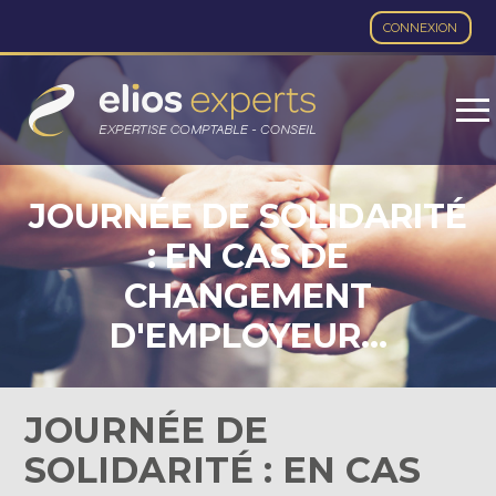
CONNEXION
Aller
au
contenu
JOURNÉE DE SOLIDARITÉ
: EN CAS DE
CHANGEMENT
D'EMPLOYEUR…
JOURNÉE DE
SOLIDARITÉ : EN CAS