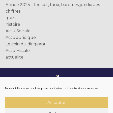
Année 2025 – Indices, taux, barèmes juridiques
chiffres
quizz
histoire
Actu Sociale
Actu Juridique
Le coin du dirigeant
Actu Fiscale
actualite
Footer
NOTRE ENTREPRISE
Nous utilisons les cookies pour optimiser notre site et nos services.
Principale
NOTRE ACCOMPAGNEMENT
NOS OUTILS DIGITAUX
NOTRE ACTUALITÉ
Accepter
NOUS REJOINDRE
NOUS CONTACTER