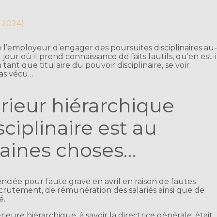
s 2024)
e l’employeur d’engager des poursuites disciplinaires au
our où il prend connaissance de faits fautifs, qu’en est-i
tant que titulaire du pouvoir disciplinaire, se voir
Cas vécu…
ieur hiérarchique
ciplinaire est au
taines choses…
icenciée pour faute grave en avril en raison de fautes
crutement, de rémunération des salariés ainsi que de
é.
rieure hiérarchique, à savoir la directrice générale, était