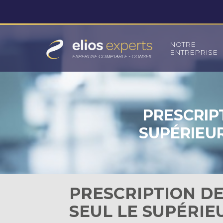
Principal
NOTRE
ENTREPRISE
Aller
au
contenu
PRESCRIPT
SUPÉRIEUR
PRESCRIPTION DES
SEUL LE SUPÉRIE