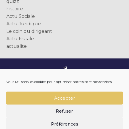
quizz
histoire
Actu Sociale
Actu Juridique
Le coin du dirigeant
Actu Fiscale
actualite
Footer
NOTRE ENTREPRISE
Nous utilisons les cookies pour optimiser notre site et nos services.
Principale
NOTRE ACCOMPAGNEMENT
NOS OUTILS DIGITAUX
NOTRE ACTUALITÉ
Accepter
NOUS REJOINDRE
NOUS CONTACTER
Refuser
Footer
PLAN DU SITE
MENTIONS LÉGALES
Préférences