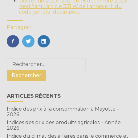
Décret no 2023-1202 du 18 décembre 2023
modifiant l’article 331 W de l’annexe III du
code général des impôts
Partager :
FaceBook
Twitter
LinkedIn
Blog
Rechercher :
sidebar
ARTICLES RÉCENTS
Indice des prix à la consommation à Mayotte –
2026
Indices des prix des produits agricoles – Année
2026
Indice du climat des affaires dans le commerce et