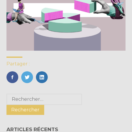
Partager :
FaceBook
Twitter
LinkedIn
Blog
Rechercher :
sidebar
ARTICLES RÉCENTS