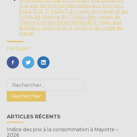
Arrêté du 30 mai 2023 relatif à la cotisation
due par les entreprises visées aux articles L.
5424-15 et D. 5424-7 du code du travail et au
fonds de réserve de l’Union des caisses de
France-Congés intempéries BTP visée aux
articles L. 5424-15 et D. 5424-41 du code du
travail
Partager :
FaceBook
Twitter
LinkedIn
Blog
Rechercher :
sidebar
ARTICLES RÉCENTS
Indice des prix à la consommation à Mayotte –
2026