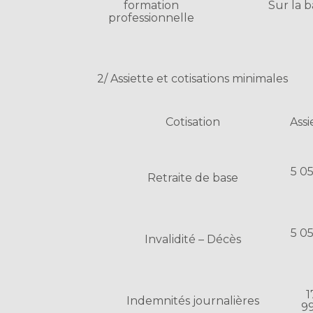
formation
Sur la 
professionnelle
2/ Assiette et cotisations minimales
Cotisation
Assi
5 0
Retraite de base
5 0
Invalidité – Décès
1
Indemnités journalières
99