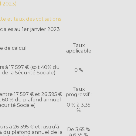
il 2023)
tte et taux des cotisations
ciales au 1er janvier 2023
Taux
e de calcul
applicable
s à 17 597 € (soit 40% du
0 %
de la Sécurité Sociale)
Taux
ntre 17 597 € et 26 395 €
progressif :
et 60 % du plafond annuel
0 % à 3,35
écurité Sociale)
%
rs à 26 395 € et jusqu’à
De 3,65 %
 % du plafond annuel de la
à 6,35 %