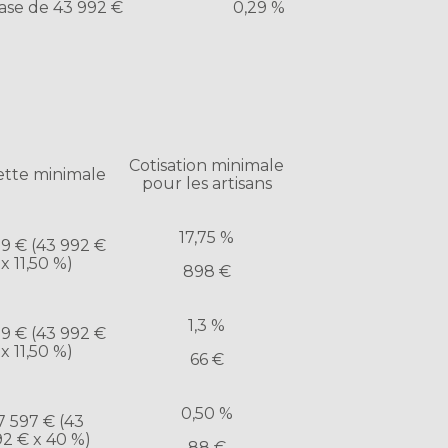
base de 43 992 €
0,29 %
Cotisation minimale
ette minimale
pour les artisans
17,75 %
59 € (43 992 €
x 11,50 %)
898 €
1,3 %
59 € (43 992 €
x 11,50 %)
66 €
0,50 %
7 597 € (43
2 € x 40 %)
88 €