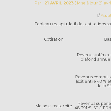
Par
|
21 AVRIL 2023
( Mise à jour 21 avr
1/
Assie
Tableau récapitulatif des cotisations so
Cotisation
Bas
Revenus inférieur
plafond annuel 
Revenus compris e
(soit entre 40 % 
de la S
Revenus supérieu
Maladie-maternité
48 391 € (60 à 110