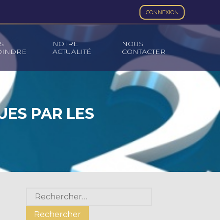
CONNEXION
S
NOTRE
NOUS
OINDRE
ACTUALITÉ
CONTACTER
UES PAR LES
Blog
Rechercher :
sidebar