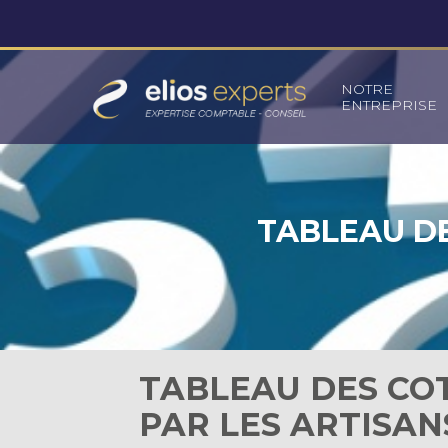
Principal
NOTRE
ENTREPRISE
Aller
au
contenu
TABLEAU DE
TABLEAU DES COT
PAR LES ARTISAN