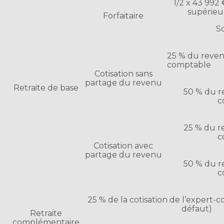
1/2 x 43 992 
supérieur
Forfaitaire
S
25 % du reven
comptable
Cotisation sans
partage du revenu
Retraite de base
50 % du r
c
25 % du r
c
Cotisation avec
partage du revenu
50 % du r
c
25 % de la cotisation de l’expert-
défaut)
Retraite
complémentaire