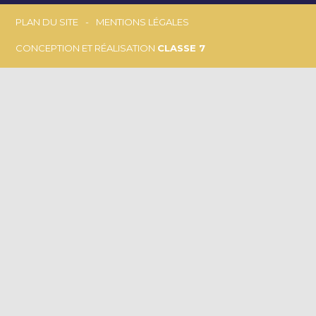
Footer
PLAN DU SITE
MENTIONS LÉGALES
CONCEPTION ET RÉALISATION
CLASSE 7