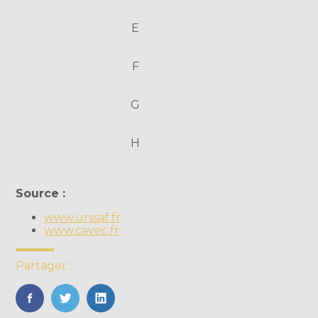
E
F
G
H
Source :
www.urssaf.fr
www.cavec.fr
Partager :
FaceBook
Twitter
LinkedIn