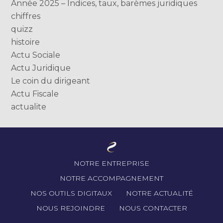
Année 2025 – Indices, taux, barèmes juridiques
chiffres
quizz
histoire
Actu Sociale
Actu Juridique
Le coin du dirigeant
Actu Fiscale
actualite
Footer
NOTRE ENTREPRISE
Principale
NOTRE ACCOMPAGNEMENT
NOS OUTILS DIGITAUX
NOTRE ACTUALITÉ
NOUS REJOINDRE
NOUS CONTACTER