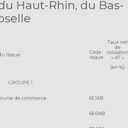
u Haut-Rhin, du Bas-
oselle
Taux net
de
Code
cotisatio
du risque
risque
« AT »
(en %)
GROUPE 1
– Bourse de commerce.
65.1AB
66.0AB