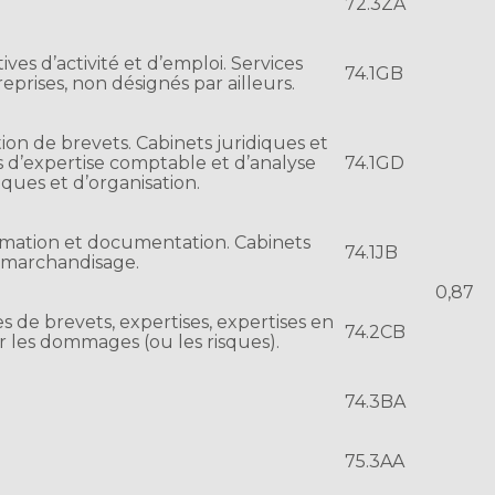
72.3ZA
s d’activité et d’emploi. Services
74.1GB
prises, non désignés par ailleurs.
tion de brevets. Cabinets juridiques et
ts d’expertise comptable et d’analyse
74.1GD
iques et d’organisation.
ormation et documentation. Cabinets
74.1JB
 marchandisage.
0,87
 de brevets, expertises, expertises en
74.2CB
r les dommages (ou les risques).
74.3BA
75.3AA