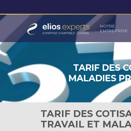
Principal
NOTRE
ENTREPRISE
Aller
au
contenu
TARIF DES C
MALADIES PR
TARIF DES COTIS
TRAVAIL ET MAL