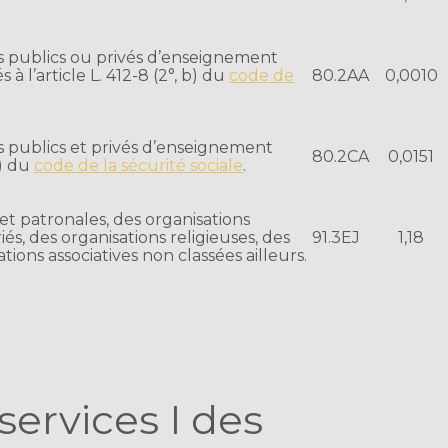
.
s publics ou privés d’enseignement
 à l’article L. 412-8 (2°, b) du
code de
80.2AA
0,0010
s publics et privés d’enseignement
80.2CA
0,0151
a) du
code de la sécurité sociale
.
 et patronales, des organisations
iés, des organisations religieuses, des
91.3EJ
1,18
tions associatives non classées ailleurs.
 services I des