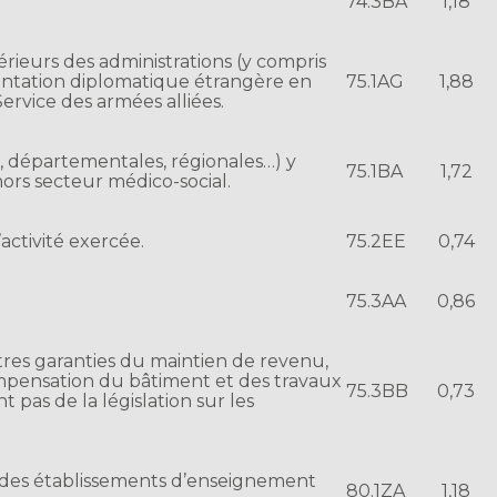
74.3BA
1,18
érieurs des administrations (y compris
sentation diplomatique étrangère en
75.1AG
1,88
ervice des armées alliées.
s, départementales, régionales…) y
75.1BA
1,72
ors secteur médico-social.
activité exercée.
75.2EE
0,74
75.3AA
0,86
es garanties du maintien de revenu,
ompensation du bâtiment et des travaux
75.3BB
0,73
t pas de la législation sur les
f des établissements d’enseignement
80.1ZA
1,18