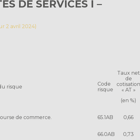
ÉS DE SERVICES I –
ur 2 avril 2024)
Taux net
de
Code
cotisatio
du risque
risque
« AT »
(en %)
– Bourse de commerce.
65.1AB
0,66
66.0AB
0,73