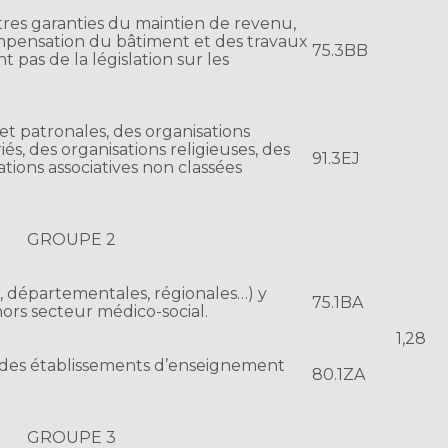
es garanties du maintien de revenu,
ompensation du bâtiment et des travaux
75.3BB
t pas de la législation sur les
 et patronales, des organisations
iés, des organisations religieuses, des
91.3EJ
ations associatives non classées
GROUPE 2
s, départementales, régionales…) y
75.1BA
ors secteur médico-social.
1,28
f des établissements d’enseignement
80.1ZA
.
GROUPE 3