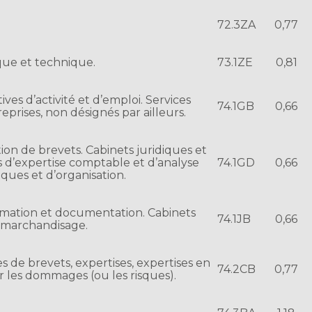
72.3ZA
0,77
que et technique.
73.1ZE
0,81
s d’activité et d’emploi. Services
74.1GB
0,66
prises, non désignés par ailleurs.
tion de brevets. Cabinets juridiques et
ts d’expertise comptable et d’analyse
74.1GD
0,66
iques et d’organisation.
ormation et documentation. Cabinets
74.1JB
0,66
 marchandisage.
 de brevets, expertises, expertises en
74.2CB
0,77
r les dommages (ou les risques).