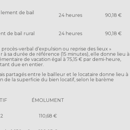
lement de bail
24 heures
90,18 €
t de bail rural
24 heures
90,18 €
« procès-verbal d’expulsion ou reprise des lieux »
r à sa durée de référence (15 minutes), elle donne lieu à
entaire de vacation égal à 75,15 € par demi-heure,
ant due en entier.
ais partagés entre le bailleur et le locataire donne lieu à
de la superficie du bien locatif, selon le barème
TIF
ÉMOLUMENT
m2
110,68 €