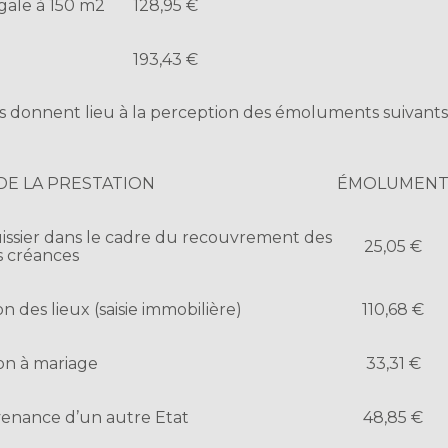
gale à 150 m2
128,95 €
193,43 €
s donnent lieu à la perception des émoluments suivant
DE LA PRESTATION
ÉMOLUMEN
huissier dans le cadre du recouvrement des
25,05 €
s créances
n des lieux (saisie immobilière)
110,68 €
on à mariage
33,31 €
ovenance d’un autre Etat
48,85 €