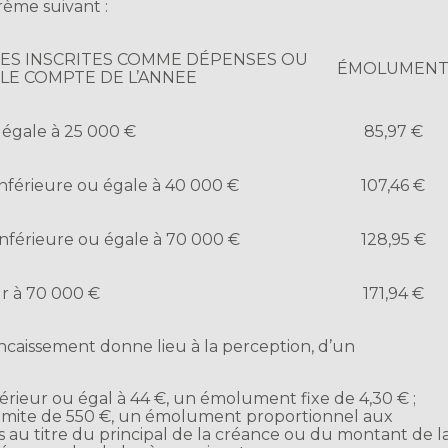
rème suivant :
MES INSCRITES COMME DÉPENSES OU
ÉMOLUMEN
LE COMPTE DE L’ANNEE
 égale à 25 000 €
85,97 €
inférieure ou égale à 40 000 €
107,46 €
inférieure ou égale à 70 000 €
128,95 €
r à 70 000 €
171,94 €
caissement donne lieu à la perception, d’un
férieur ou égal à 44 €, un émolument fixe de 4,30 € ;
a limite de 550 €, un émolument proportionnel aux
au titre du principal de la créance ou du montant de l