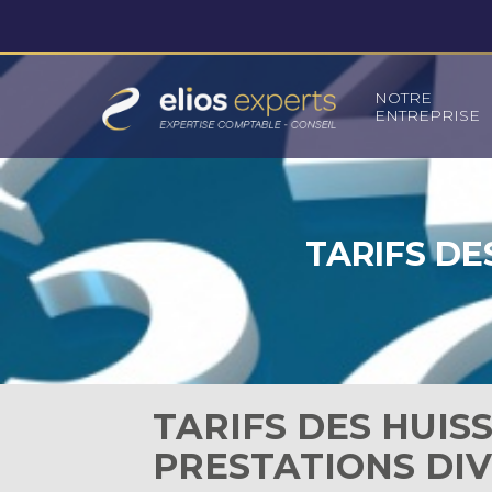
Principal
NOTRE
ENTREPRISE
Aller
au
contenu
TARIFS DE
TARIFS DES HUISS
PRESTATIONS DIV