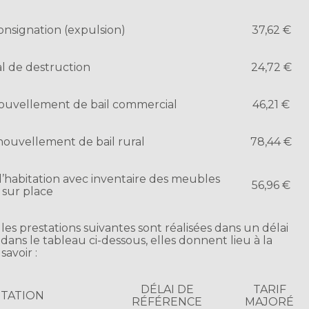
onsignation (expulsion)
37,62 €
l de destruction
24,72 €
ouvellement de bail commercial
46,21 €
nouvellement de bail rural
78,44 €
d’habitation avec inventaire des meubles
56,96 €
s sur place
les prestations suivantes sont réalisées dans un délai
 dans le tableau ci-dessous, elles donnent lieu à la
avoir :
DÉLAI DE
TARIF
STATION
RÉFÉRENCE
MAJORÉ