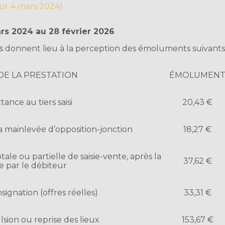
our 4 mars 2024)
rs 2024 au 28 février 2026
s donnent lieu à la perception des émoluments suivants
DE LA PRESTATION
ÉMOLUMEN
ance au tiers saisi
20,43 €
la mainlevée d’opposition-jonction
18,27 €
ale ou partielle de saisie-vente, après la
37,62 €
e par le débiteur
ignation (offres réelles)
33,31 €
sion ou reprise des lieux
153,67 €