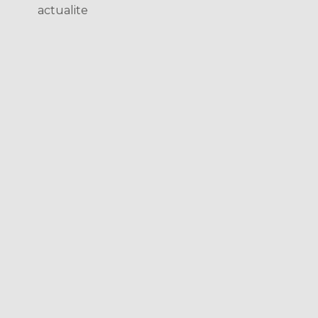
actualite
s
T