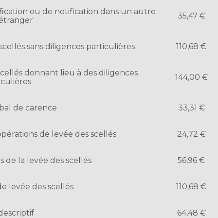
ication ou de notification dans un autre
35,47 €
 étranger
cellés sans diligences particulières
110,68 €
cellés donnant lieu à des diligences
144,00 €
iculières
bal de carence
33,31 €
pérations de levée des scellés
24,72 €
s de la levée des scellés
56,96 €
e levée des scellés
110,68 €
descriptif
64,48 €