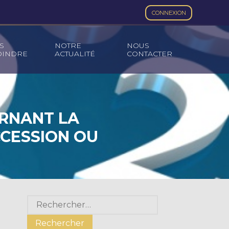
CONNEXION
S
NOTRE
NOUS
OINDRE
ACTUALITÉ
CONTACTER
ERNANT LA
CCESSION OU
Blog
Rechercher :
sidebar