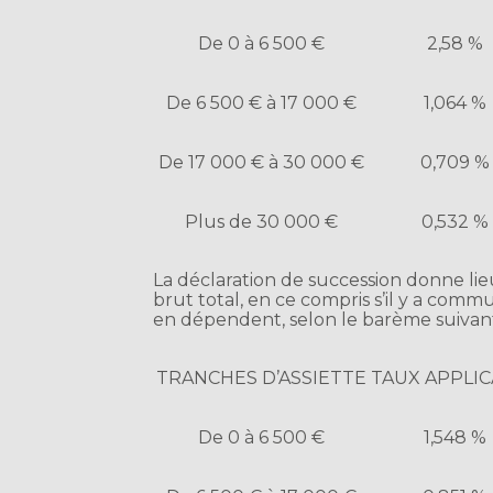
De 0 à 6 500 €
2,58 %
De 6 500 € à 17 000 €
1,064 %
De 17 000 € à 30 000 €
0,709 %
Plus de 30 000 €
0,532 %
La déclaration de succession donne lie
brut total, en ce compris s’il y a comm
en dépendent, selon le barème suivant
TRANCHES D’ASSIETTE
TAUX APPLI
De 0 à 6 500 €
1,548 %