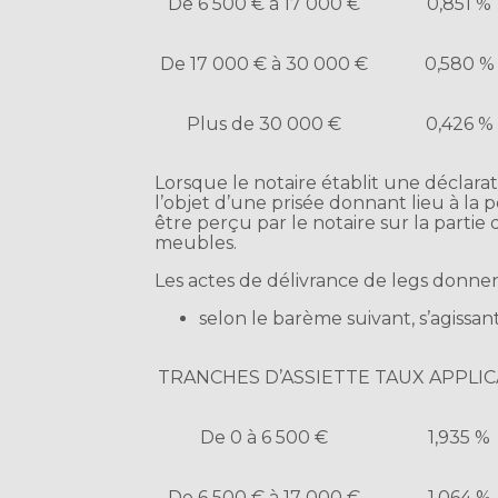
De 6 500 € à 17 000 €
0,851 %
De 17 000 € à 30 000 €
0,580 %
Plus de 30 000 €
0,426 %
Lorsque le notaire établit une déclar
l’objet d’une prisée donnant lieu à 
être perçu par le notaire sur la partie 
meubles.
Les actes de délivrance de legs donne
selon le barème suivant, s’agissan
TRANCHES D’ASSIETTE
TAUX APPLI
De 0 à 6 500 €
1,935 %
De 6 500 € à 17 000 €
1,064 %