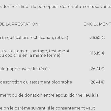
s donnent lieu à la perception des émoluments suivant
DE LA PRESTATION
EMOLUMEN
modification, rectification, retrait)
56,60 €
aire, testament partage, testament
113,19 €
u codicille en la même forme)
olographe avant le décès
26,41 €
 description du testament olographe
26,41 €
ment ou de donation entre époux donne lieu à la
lon le barème suivant, si le consentement vaut