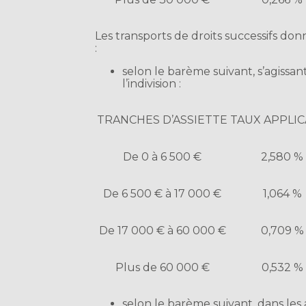
Les transports de droits successifs d
:
selon le barème suivant, s’agissant
l’indivision :
TRANCHES D’ASSIETTE
TAUX APPLI
De 0 à 6 500 €
2,580 %
De 6 500 € à 17 000 €
1,064 %
De 17 000 € à 60 000 €
0,709 %
Plus de 60 000 €
0,532 %
selon le barème suivant, dans les 