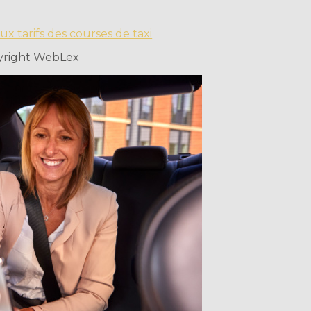
ux tarifs des courses de taxi
yright WebLex