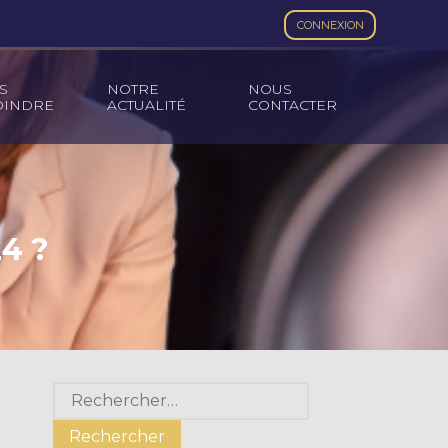
CONNEXION
S
NOTRE
NOUS
OINDRE
ACTUALITÉ
CONTACTER
4 ?
Blog
Rechercher :
sidebar