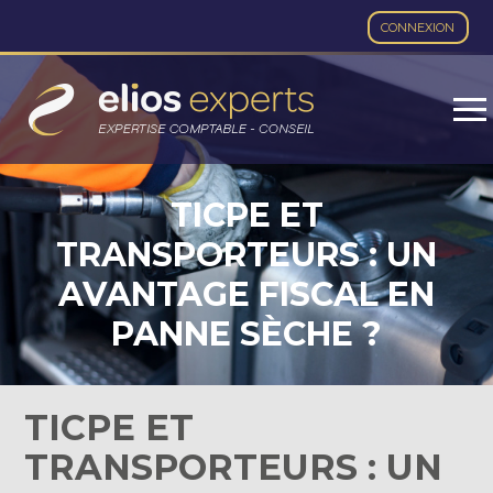
CONNEXION
Aller
au
contenu
TICPE ET
TRANSPORTEURS : UN
AVANTAGE FISCAL EN
PANNE SÈCHE ?
TICPE ET
TRANSPORTEURS : UN