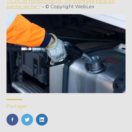
TICPE et transporteurs : un avantage fiscal en
panne sèche ?
– © Copyright WebLex
Partager :
FaceBook
Twitter
LinkedIn