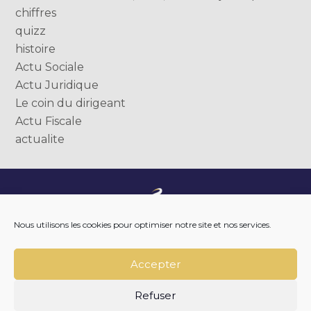
chiffres
quizz
histoire
Actu Sociale
Actu Juridique
Le coin du dirigeant
Actu Fiscale
actualite
Footer
NOTRE ENTREPRISE
Nous utilisons les cookies pour optimiser notre site et nos services.
Principale
NOTRE ACCOMPAGNEMENT
NOS OUTILS DIGITAUX
NOTRE ACTUALITÉ
Accepter
NOUS REJOINDRE
NOUS CONTACTER
Refuser