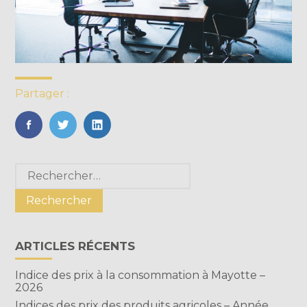
Partager :
FaceBook
Twitter
LinkedIn
Blog
Rechercher :
sidebar
ARTICLES RÉCENTS
Indice des prix à la consommation à Mayotte –
2026
Indices des prix des produits agricoles – Année